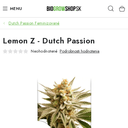
Prejsť
Hľad
na
obsah
Dutch Passion Feminizované
PESTOVANIE
Lemon Z - Dutch Passion
HEADSHOP
Neohodnotené
Podrobnosti hodnotenia
SEMENÁ
NOVINKY
TOTÁLNY VÝPREDAJ
50% ZĽAVA NA SEMENÁ
O nás
Platba a dodanie
Podmienky ochrany osobných údajov
Obchodné podmienky