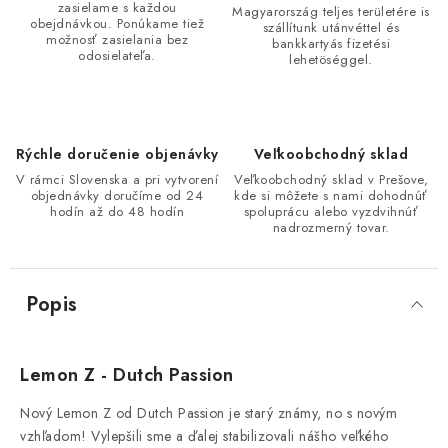
zasielame s každou
Magyarország teljes területére is
obejdnávkou. Ponúkame tiež
szállítunk utánvéttel és
možnosť zasielania bez
bankkartyás fizetési
odosielateľa.
lehetöséggel.
Rýchle doručenie objenávky
Veľkoobchodný sklad
V rámci Slovenska a pri vytvorení
Veľkoobchodný sklad v Prešove,
objednávky doručíme od 24
kde si môžete s nami dohodnúť
hodín až do 48 hodín
spoluprácu alebo vyzdvihnúť
nadrozmerný tovar.
Popis
Lemon Z - Dutch Passion
Nový Lemon Z od Dutch Passion je starý známy, no s novým
vzhľadom!
Vylepšili sme a ďalej stabilizovali nášho veľkého