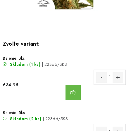
Bankové údaje
Veľkoobchod
Formulár na odstúpenie od zmluvy
Odstúpenie od zmluvy online
Balenie: 3ks
Skladom
(1 ks)
| 22366/3KS
€34,95
DO
KOŠÍKA
Balenie: 5ks
Skladom
(2 ks)
| 22366/5KS