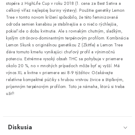
stopéra z HighLife Cup v roku 2018 (1. cena za Best Sativa a
celkový víťaz najlepšej buriny výstavy).
Použitie genetiky Lemon
Tree v tomto novom krížení spôsobilo, že táto feminizovaná
odroda semien kanabisu je stabilnejšia a o niečo rýchlejšia,
pokiaľ ide o dobu kvitnutia.
Ale s rovnakým chutným, sladkým,
kyslým citrónovo-dominantným terpénovým profilom.
Kombinácia
Lemon Skunk s originálnou genetikou Z (Zkittle) a Lemon Tree
dáva tomuto kmeňu vynikajúci chuťový profil a výnimočnú
potenciu.
Extrémne vysoký obsah THC sa pohybuje v priemere
okolo 20 %, no v mnohých prípadoch môže byť aj vyšší.
Má
výnos XL a kvitne v priemere asi 8-9 týždňov.
Očakávajte
relatívne kompaktné púčiky s hrubou vrstvou živice a štipľavým,
príjemným terpénovým profilom.
Toto je námaha, ktorú si treba
užiť!
Diskusia