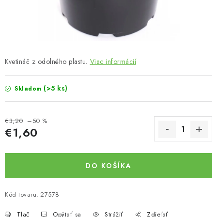
Bankové údaje
Veľkoobchod
Formulár na odstúpenie od zmluvy
Odstúpenie od zmluvy online
Kvetináč z odolného plastu.
Viac informácií
(>5 ks)
Skladom
€3,20
–50 %
€1,60
Jednotková cena:
DO KOŠÍKA
Kód tovaru:
27578
Tlač
Opýtať sa
Strážiť
Zdieľať