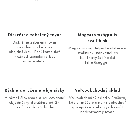
Diskrétne zabalený tovar
Magyarországra is
szállítunk
Diskrétne zabalený tovar
zasielame s každou
Magyarország teljes területére is
obejdnávkou. Ponúkame tiež
szállítunk utánvéttel és
možnosť zasielania bez
bankkartyás fizetési
odosielateľa.
lehetöséggel.
Rýchle doručenie objenávky
Veľkoobchodný sklad
V rámci Slovenska a pri vytvorení
Veľkoobchodný sklad v Prešove,
objednávky doručíme od 24
kde si môžete s nami dohodnúť
hodín až do 48 hodín
spoluprácu alebo vyzdvihnúť
nadrozmerný tovar.