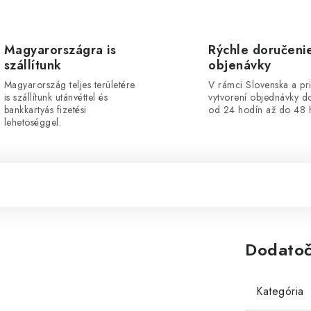
Magyarországra is
Rýchle doručeni
szállítunk
objenávky
Magyarország teljes területére
V rámci Slovenska a pr
is szállítunk utánvéttel és
vytvorení objednávky d
bankkartyás fizetési
od 24 hodín až do 48 
lehetöséggel.
Dodatoč
Kategória