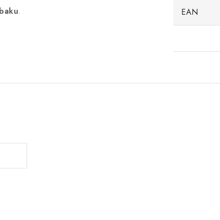
abaku
.
EAN