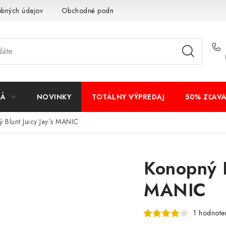
obných údajov
Obchodné podmienky
Bankové údaje
Veľ
NÁ
NOVINKY
TOTÁLNY VÝPREDAJ
50% ZĽAV
 Blunt Juicy Jay´s MANIC
Konopný B
MANIC
1 hodnote