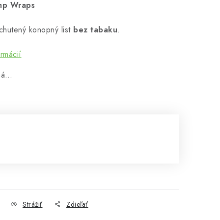
emp Wraps
ochutený konopný list
bez tabaku
.
ormácií
aná…
Strážiť
Zdieľať