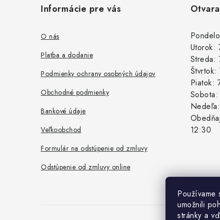
Informácie pre vás
Otvara
p
ä
Pondelo
O nás
Utorok:
t
Platba a dodanie
Streda:
i
Štvrtok
Podmienky ochrany osobných údajov
Piatok:
e
Obchodné podmienky
Sobota
Nedeľa
Bankové údaje
Obedňaj
12:30
Veľkoobchod
Formulár na odstúpenie od zmluvy
Odstúpenie od zmluvy online
Používame 
umožnili po
stránky a vď