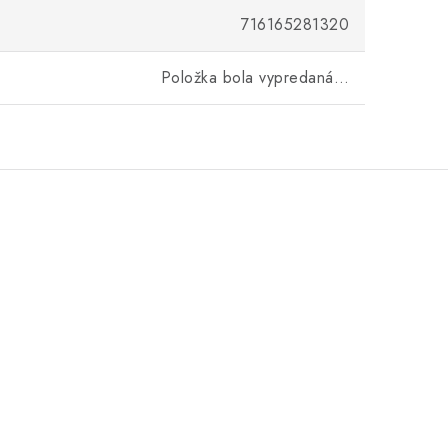
716165281320
Položka bola vypredaná…