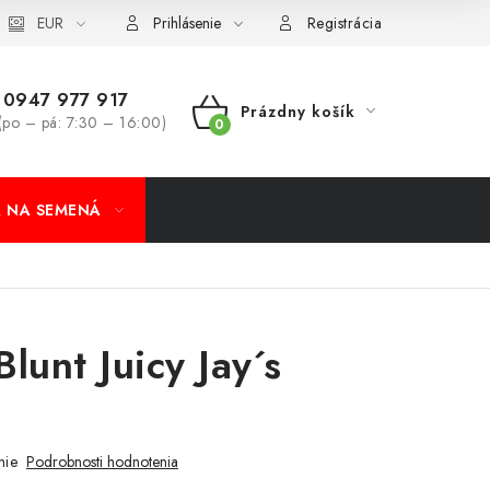
koobchod
EUR
Formulár na odstúpenie od zmluvy
Odstúpenie od 
Prihlásenie
Registrácia
0947 977 917
Prázdny košík
(po – pá: 7:30 – 16:00)
NÁKUPNÝ
KOŠÍK
A NA SEMENÁ
lunt Juicy Jay´s
nie
Podrobnosti hodnotenia