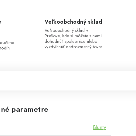
e
Veľkoobchodný sklad
Veľkoobchodný sklad v
Prešove, kde si môžete s nami
i
dohodnúť spoluprácu alebo
oručíme
vyzdvihnúť nadrozmerný tovar.
hodín
né parametre
Blunty