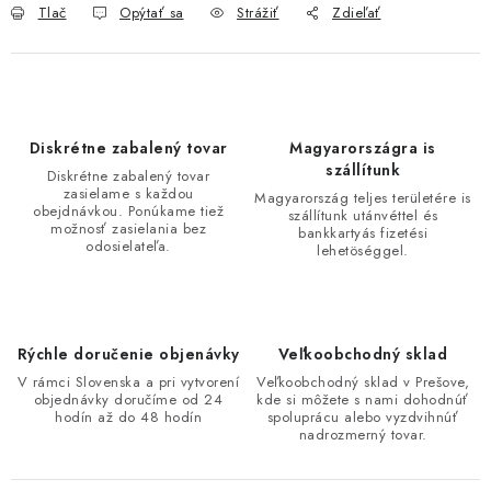
Tlač
Opýtať sa
Strážiť
Zdieľať
Diskrétne zabalený tovar
Magyarországra is
szállítunk
Diskrétne zabalený tovar
zasielame s každou
Magyarország teljes területére is
obejdnávkou. Ponúkame tiež
szállítunk utánvéttel és
možnosť zasielania bez
bankkartyás fizetési
odosielateľa.
lehetöséggel.
Rýchle doručenie objenávky
Veľkoobchodný sklad
V rámci Slovenska a pri vytvorení
Veľkoobchodný sklad v Prešove,
objednávky doručíme od 24
kde si môžete s nami dohodnúť
hodín až do 48 hodín
spoluprácu alebo vyzdvihnúť
nadrozmerný tovar.