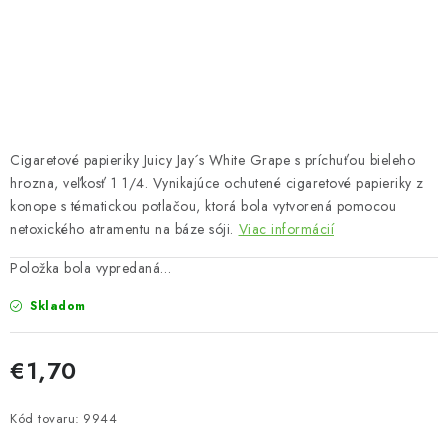
Bankové údaje
Veľkoobchod
Formulár na odstúpenie od zmluvy
Odstúpenie od zmluvy online
Cigaretové papieriky Juicy Jay´s White Grape s príchuťou bieleho
hrozna, veľkosť 1 1/4. Vynikajúce ochutené cigaretové papieriky z
konope s tématickou potlačou, ktorá bola vytvorená pomocou
netoxického atramentu na báze sóji.
Viac informácií
Položka bola vypredaná…
Skladom
€1,70
Jednotková cena:
Kód tovaru:
9944