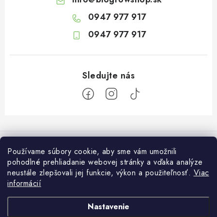
0947 977 917
0947 977 917
Z
á
Informácie pre vás
p
Používame súbory cookie, aby sme vám umožnili
ä
pohodlné prehliadanie webovej stránky a vďaka analýze
O nás
Otvaracie hodiny veľkosklad
neustále zlepšovali jej funkcie, výkon a použiteľnosť.
Viac
t
Platba a dodanie
informácií
i
Pondelok: 7:30 – 16:00
Zákaznícky servis
Utorok: 7:30 – 16:00
e
Podmienky ochrany osobných údajov
Nastavenie
Streda: 7:30 – 16:00
Kontakt
Štvrtok: 7:30 – 16:00