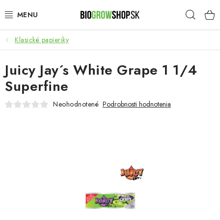
Prejsť
Hľad
na
obsah
Klasické papieriky
PESTOVANIE
Juicy Jay´s White Grape 1 1/4
HEADSHOP
Superfine
SEMENÁ
Neohodnotené
Podrobnosti hodnotenia
NOVINKY
TOTÁLNY VÝPREDAJ
50% ZĽAVA NA SEMENÁ
O nás
Platba a dodanie
Podmienky ochrany osobných údajov
Obchodné podmienky