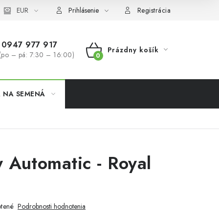
koobchod
EUR
Formulár na odstúpenie od zmluvy
Odstúpenie od 
Prihlásenie
Registrácia
0947 977 917
Prázdny košík
(po – pá: 7:30 – 16:00)
NÁKUPNÝ
KOŠÍK
A NA SEMENÁ
 Automatic - Royal
tené
Podrobnosti hodnotenia