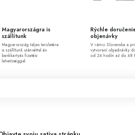
Magyarországra is
Rýchle doručeni
szállítunk
objenávky
Magyarország teljes területére
V rámci Slovenska a pr
is szállítunk utánvéttel és
vytvorení objednávky d
bankkartyás fizetési
od 24 hodín až do 48 
lehetöséggel.
bjavte svoju sativa stránku