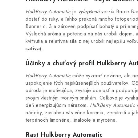
HulkBerry Automatic
je
vylepšená
verzia Bruce Ban
dostať do ruky, a ľahko prekoná mnoho fotoperiodic
Banner č. 3 a zároveň podpísať bohatý a príjemný
Výsledná aróma a potencia na nás urobili dojem, a
kvitnutia a relatívna sila z nej urobili najlepšiu vo
sativa
).
Účinky a chuťový profil Hulkberry Au
HulkBerry Automatic
môže vyzerať nevinne, ale ne
uspokojenie tých najskúsenejších použivateľov. Oč
odroda je motivujúca, zvyšuje bdelosť a podporuje
svojim vlastným tvorivým snahám. Celkovo je vynik
deň energizujúcim nárazom.
HulkBerry Automatic
v
nádoby, zasiahnu vás vône korenia, zemitosti a ja
terpénoch limonéne, linaloole a myrcéne.
Rast Hulkberry Automatic