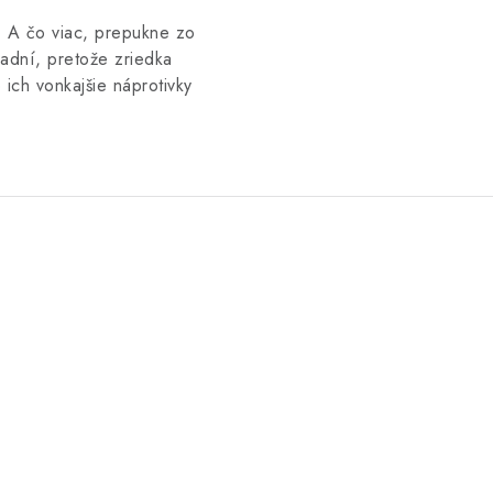
. A čo viac, prepukne zo
padní, pretože zriedka
 ich vonkajšie náprotivky