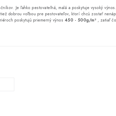
čníkov. Je ľahko pestovateľná, malá a poskytuje vysoký výnos
 tiež dobrou voľbou pre pestovateľov, ktorí chcú zostať nená
eriéroch poskytujú priemerný výnos
450 - 500g/m²
, zatiaľ čo