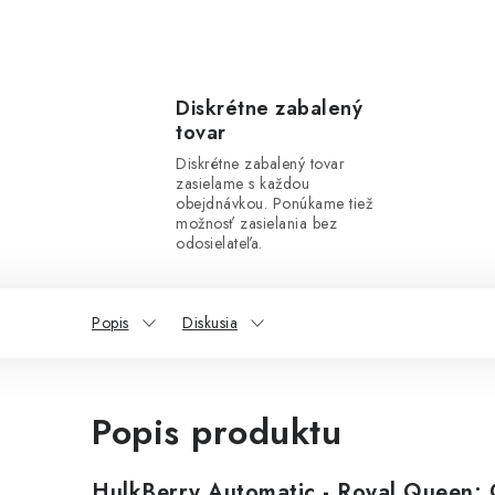
Diskrétne zabalený
tovar
Diskrétne zabalený tovar
zasielame s každou
obejdnávkou. Ponúkame tiež
možnosť zasielania bez
odosielateľa.
Popis
Diskusia
Popis produktu
HulkBerry Automatic - Royal Queen: O