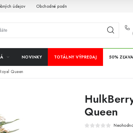
obných údajov
Obchodné podmienky
Bankové údaje
Veľ
NÁ
NOVINKY
TOTÁLNY VÝPREDAJ
50% ZĽAV
 Royal Queen
HulkBerry
Queen
Neohodno