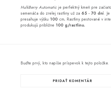
HulkBerry Automatic
je perfektný kmeň pre začiato
semenáča do zrelej rastliny už za
65 - 70 dní
. Je
presahuje výšku
100
cm
.
Rastliny pestované v int
produkujú približne
100 g/rastlinu.
Buďte prvý, kto napíše príspevok k tejto položke.
PRIDAŤ KOMENTÁR