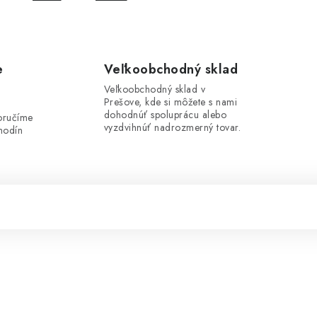
e
Veľkoobchodný sklad
Veľkoobchodný sklad v
Prešove, kde si môžete s nami
i
dohodnúť spoluprácu alebo
oručíme
vyzdvihnúť nadrozmerný tovar.
hodín