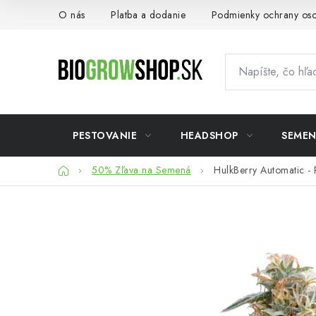
Prejsť
O nás
Platba a dodanie
Podmienky ochrany os
na
obsah
PESTOVANIE
HEADSHOP
SEME
Domov
50% Zľava na Semená
HulkBerry Automatic -