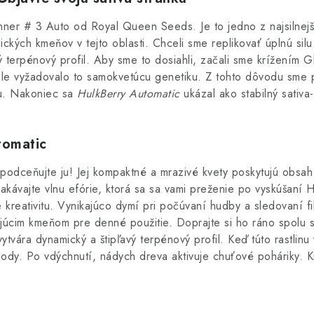
ner # 3 Auto od Royal Queen Seeds. Je to jedno z najsilnejš
kých kmeňov v tejto oblasti. Chceli sme replikovať úplnú silu
 terpénový profil. Aby sme to dosiahli, začali sme krížením 
le vyžadovalo to samokvetúcu genetiku. Z tohto dôvodu sme pr
ľbu. Nakoniec sa
HulkBerry Automatic
ukázal ako stabilný sativa
tomatic
podceňujte ju! Jej kompaktné a mrazivé kvety poskytujú obsa
akávajte vlnu efórie, ktorá sa sa vami preženie po vyskúšaní 
 kreativitu. Vynikajúco dymí pri počúvaní hudby a sledovaní f
ajúcim kmeňom pre denné použitie. Doprajte si ho ráno spolu s
ytvára dynamický a štipľavý terpénový profil. Keď túto rastlinu
hody. Po vdýchnutí, nádych dreva aktivuje chuťové poháriky. 