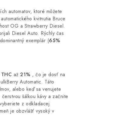
ích automatov, ktoré môžete
 automatického kvitnutia Bruce
Ghost OG a Strawberry Diesel.
ijali Diesel Auto. Rýchly čas
-dominantný exemplár (
65%
h
THC
až
21%
, čo je dosť na
HulkBerry Automatic. Táto
ilmov, alebo keď sa venujete
 čerstvou šálkou kávy a začnite
 vyberiete z odkladacej
Kmeň je obzvlášť vysoký v