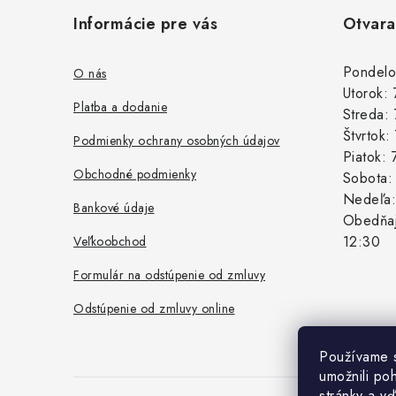
á
Informácie pre vás
Otvara
p
ä
Pondelo
O nás
Utorok:
t
Platba a dodanie
Streda:
i
Štvrtok
Podmienky ochrany osobných údajov
Piatok:
e
Obchodné podmienky
Sobota
Nedeľa
Bankové údaje
Obedňaj
12:30
Veľkoobchod
Formulár na odstúpenie od zmluvy
Odstúpenie od zmluvy online
Používame 
umožnili po
stránky a vď