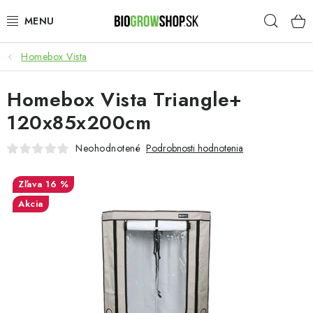
Prejsť
Hľad
na
obsah
Homebox Vista
PESTOVANIE
Homebox Vista Triangle+
HEADSHOP
120x85x200cm
SEMENÁ
Neohodnotené
Podrobnosti hodnotenia
NOVINKY
16 %
Akcia
TOTÁLNY VÝPREDAJ
50% ZĽAVA NA SEMENÁ
O nás
Platba a dodanie
Podmienky ochrany osobných údajov
Obchodné podmienky