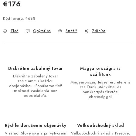
€176
Jednotková cena:
Kód tovaru:
4688
Tlač
Opýtať sa
Strážiť
Zdieľať
Diskrétne zabalený tovar
Magyarországra is
szállítunk
Diskrétne zabalený tovar
zasielame s každou
Magyarország teljes területére is
obejdnávkou. Ponúkame tiež
szállítunk utánvéttel és
možnosť zasielania bez
bankkartyás fizetési
odosielateľa.
lehetöséggel.
Rýchle doručenie objenávky
Veľkoobchodný sklad
V rámci Slovenska a pri vytvorení
Veľkoobchodný sklad v Prešove,