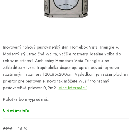
Bankové údaje
Veľkoobchod
Formulár na odstúpenie od zmluvy
Odstúpenie od zmluvy online
Inovovaný rohový pestovateľský stan Homebox Vista Triangle +.
Moderný štýl, tradičná kvalita, väčšie rozmery. Ideálna voľba do
rohov miestností. Ambientný Homebox Vista Triangle + so
základňou v tvare trojuholníka disponuje oproti pôvodnej verzii
rozšírenými rozmery 120x85x200cm. Výsledkom je väčšia plocha i
priestor pre pestovanie, novo tak môžete využiť trojhranný
pestovateľské priestor 0,9m2.
Viac informácií
Položka bola vypredaná…
U dodávateľa
€210
–16 %