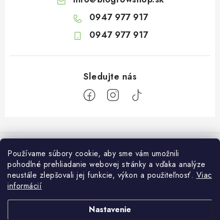
0947 977 917
0947 977 917
Z
á
Informácie pre vás
p
Používame súbory cookie, aby sme vám umožnili
ä
pohodlné prehliadanie webovej stránky a vďaka analýze
O nás
Otvaracie hodiny veľkosklad
neustále zlepšovali jej funkcie, výkon a použiteľnosť.
Viac
t
Platba a dodanie
informácií
i
Pondelok: 7:30 – 16:00
Zákaznícky servis
Utorok: 7:30 – 16:00
e
Podmienky ochrany osobných údajov
Nastavenie
Streda: 7:30 – 16:00
Kontakt
Štvrtok: 7:30 – 16:00