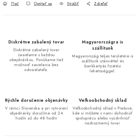
Tlač
Opýtať sa
Strážiť
Zdieľať
Diskrétne zabalený tovar
Magyarországra is
szállítunk
Diskrétne zabalený tovar
zasielame s každou
Magyarország teljes területére is
obejdnávkou. Ponúkame tiež
szállítunk utánvéttel és
možnosť zasielania bez
bankkartyás fizetési
odosielateľa.
lehetöséggel.
Rýchle doručenie objenávky
Veľkoobchodný sklad
V rámci Slovenska a pri vytvorení
Veľkoobchodný sklad v Prešove,
objednávky doručíme od 24
kde si môžete s nami dohodnúť
hodín až do 48 hodín
spoluprácu alebo vyzdvihnúť
nadrozmerný tovar.