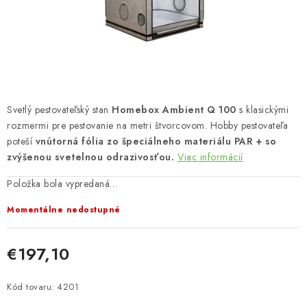
Bankové údaje
Veľkoobchod
Formulár na odstúpenie od zmluvy
Odstúpenie od zmluvy online
Svetlý pestovateľský stan
Homebox Ambient Q 100
s klasickými
rozmermi pre pestovanie na metri štvorcovom. Hobby pestovateľa
poteší
vnútorná fólia zo špeciálneho materiálu PAR + so
zvýšenou svetelnou odrazivosťou.
Viac informácií
Položka bola vypredaná…
Momentálne nedostupné
€197,10
Jednotková cena:
Kód tovaru:
4201