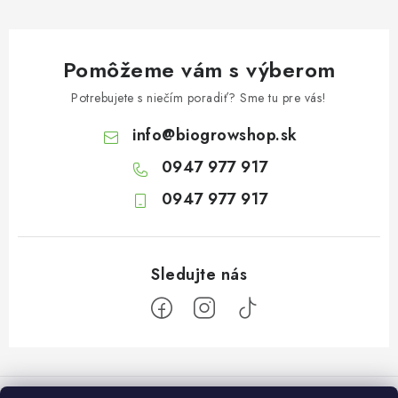
Pomôžeme vám s výberom
Potrebujete s niečím poradiť? Sme tu pre vás!
info
@
biogrowshop.sk
0947 977 917
0947 977 917
Z
á