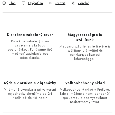
Tlač
Opýtať sa
Strážiť
Zdieľať
Diskrétne zabalený tovar
Magyarországra is
szállítunk
Diskrétne zabalený tovar
zasielame s každou
Magyarország teljes területére is
obejdnávkou. Ponúkame tiež
szállítunk utánvéttel és
možnosť zasielania bez
bankkartyás fizetési
odosielateľa.
lehetöséggel.
Rýchle doručenie objenávky
Veľkoobchodný sklad
V rámci Slovenska a pri vytvorení
Veľkoobchodný sklad v Prešove,
objednávky doručíme od 24
kde si môžete s nami dohodnúť
hodín až do 48 hodín
spoluprácu alebo vyzdvihnúť
nadrozmerný tovar.