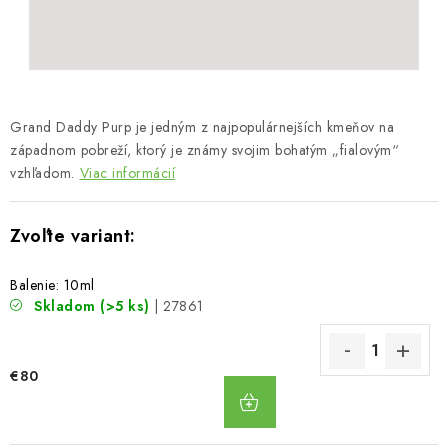
Bankové údaje
Veľkoobchod
Formulár na odstúpenie od zmluvy
Odstúpenie od zmluvy online
Grand Daddy Purp je jedným z najpopulárnejších kmeňov na
západnom pobreží, ktorý je známy svojim bohatým „fialovým“
vzhľadom.
Viac informácií
Balenie: 10ml
Skladom
(>5 ks)
| 27861
€80
DO
KOŠÍKA