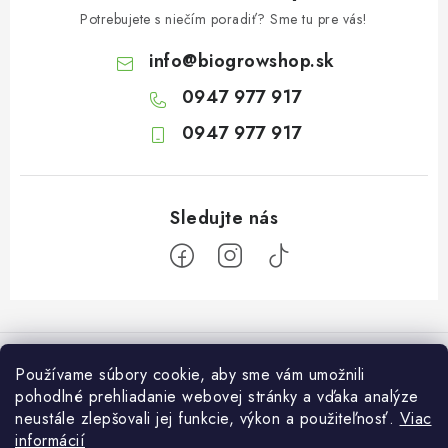
Potrebujete s niečím poradiť? Sme tu pre vás!
info
@
biogrowshop.sk
0947 977 917
0947 977 917
Z
á
Informácie pre vás
p
Používame súbory cookie, aby sme vám umožnili
ä
pohodlné prehliadanie webovej stránky a vďaka analýze
O nás
Otvaracie hodiny veľkosklad
neustále zlepšovali jej funkcie, výkon a použiteľnosť.
Viac
t
Platba a dodanie
informácií
Pondelok: 7:30 – 16:00