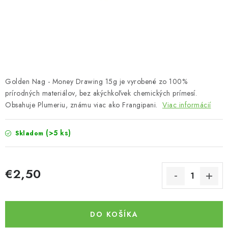
Bankové údaje
Veľkoobchod
Formulár na odstúpenie od zmluvy
Odstúpenie od zmluvy online
Golden Nag - Money Drawing 15g je vyrobené zo 100%
prírodných materiálov, bez akýchkoľvek chemických prímesí.
Obsahuje Plumeriu, známu viac ako Frangipani.
Viac informácií
(>5 ks)
Skladom
€2,50
Jednotková cena:
DO KOŠÍKA