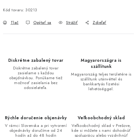
Kód tovaru:
30213
Tlač
Opýtať sa
Strážiť
Zdieľať
Diskrétne zabalený tovar
Magyarországra is
szállítunk
Diskrétne zabalený tovar
zasielame s každou
Magyarország teljes területére is
obejdnávkou. Ponúkame tiež
szállítunk utánvéttel és
možnosť zasielania bez
bankkartyás fizetési
odosielateľa.
lehetöséggel.
Rýchle doručenie objenávky
Veľkoobchodný sklad
V rámci Slovenska a pri vytvorení
Veľkoobchodný sklad v Prešove,
objednávky doručíme od 24
kde si môžete s nami dohodnúť
hodín až do 48 hodín
spoluprácu alebo vyzdvihnúť