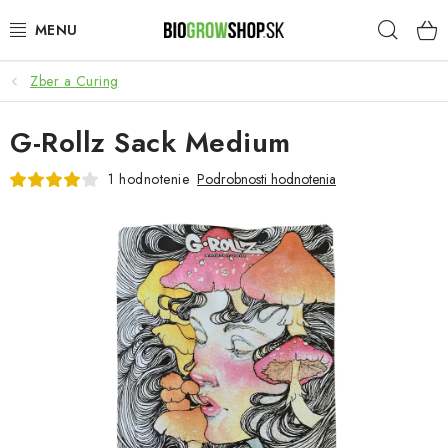
Prejsť
Hľad
na
obsah
Zber a Curing
PESTOVANIE
G-Rollz Sack Medium
HEADSHOP
1 hodnotenie
Podrobnosti hodnotenia
SEMENÁ
NOVINKY
TOTÁLNY VÝPREDAJ
50% ZĽAVA NA SEMENÁ
O nás
Platba a dodanie
Podmienky ochrany osobných údajov
Obchodné podmienky