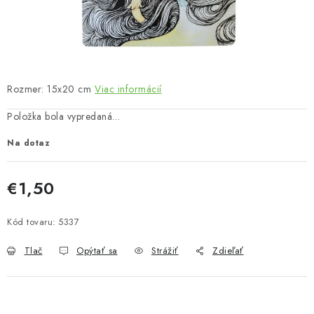
Bankové údaje
Veľkoobchod
Formulár na odstúpenie od zmluvy
Odstúpenie od zmluvy online
Rozmer: 15x20 cm
Viac informácií
Položka bola vypredaná…
Na dotaz
€1,50
Jednotková cena:
Kód tovaru:
5337
Tlač
Opýtať sa
Strážiť
Zdieľať