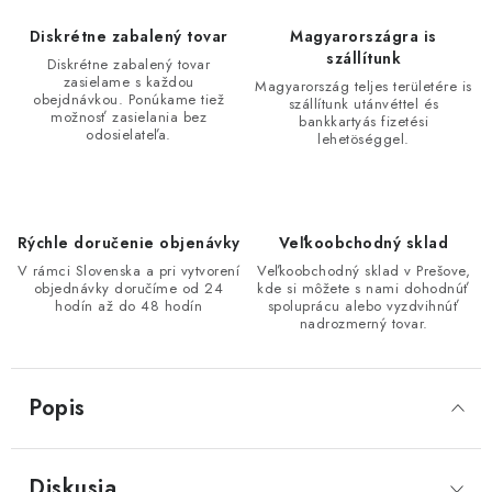
Diskrétne zabalený tovar
Magyarországra is
szállítunk
Diskrétne zabalený tovar
zasielame s každou
Magyarország teljes területére is
obejdnávkou. Ponúkame tiež
szállítunk utánvéttel és
možnosť zasielania bez
bankkartyás fizetési
odosielateľa.
lehetöséggel.
Rýchle doručenie objenávky
Veľkoobchodný sklad
V rámci Slovenska a pri vytvorení
Veľkoobchodný sklad v Prešove,
objednávky doručíme od 24
kde si môžete s nami dohodnúť
hodín až do 48 hodín
spoluprácu alebo vyzdvihnúť
nadrozmerný tovar.
Popis
Diskusia