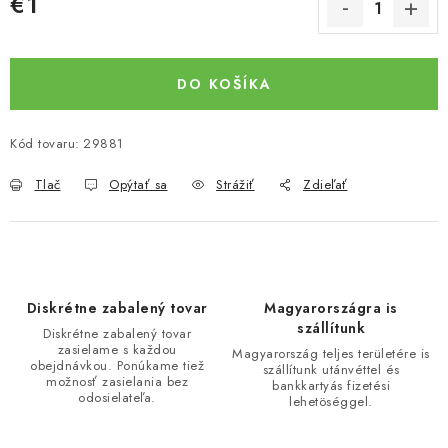
€1
Jednotková cena:
DO KOŠÍKA
Kód tovaru:
29881
Tlač
Opýtať sa
Strážiť
Zdieľať
Diskrétne zabalený tovar
Magyarországra is
szállítunk
Diskrétne zabalený tovar
zasielame s každou
Magyarország teljes területére is
obejdnávkou. Ponúkame tiež
szállítunk utánvéttel és
možnosť zasielania bez
bankkartyás fizetési
odosielateľa.
lehetöséggel.