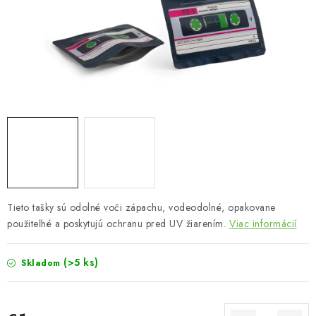
Bankové údaje
Veľkoobchod
Formulár na odstúpenie od zmluvy
Odstúpenie od zmluvy online
Tieto tašky sú odolné voči zápachu, vodeodolné, opakovane
použiteľné a poskytujú ochranu pred UV žiarením.
Viac informácií
(>5 ks)
Skladom