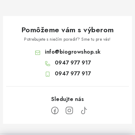
Pomôžeme vám s výberom
Potrebujete s niečím poradiť? Sme tu pre vás!
info
@
biogrowshop.sk
0947 977 917
0947 977 917
Z