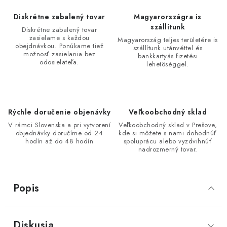
Diskrétne zabalený tovar
Magyarországra is
szállítunk
Diskrétne zabalený tovar
zasielame s každou
Magyarország teljes területére is
obejdnávkou. Ponúkame tiež
szállítunk utánvéttel és
možnosť zasielania bez
bankkartyás fizetési
odosielateľa.
lehetöséggel.
Rýchle doručenie objenávky
Veľkoobchodný sklad
V rámci Slovenska a pri vytvorení
Veľkoobchodný sklad v Prešove,
objednávky doručíme od 24
kde si môžete s nami dohodnúť
hodín až do 48 hodín
spoluprácu alebo vyzdvihnúť
nadrozmerný tovar.
Popis
Diskusia