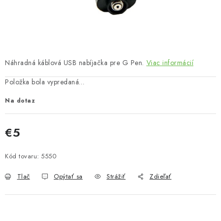
Bankové údaje
Veľkoobchod
Formulár na odstúpenie od zmluvy
Odstúpenie od zmluvy online
Náhradná káblová USB nabíjačka pre G Pen.
Viac informácií
Položka bola vypredaná…
Na dotaz
€5
Jednotková cena:
Kód tovaru:
5550
Tlač
Opýtať sa
Strážiť
Zdieľať