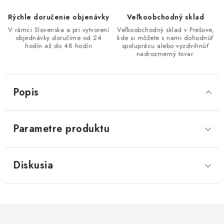
Rýchle doručenie objenávky
Veľkoobchodný sklad
V rámci Slovenska a pri vytvorení
Veľkoobchodný sklad v Prešove,
objednávky doručíme od 24
kde si môžete s nami dohodnúť
hodín až do 48 hodín
spoluprácu alebo vyzdvihnúť
nadrozmerný tovar.
Popis
Parametre produktu
Diskusia