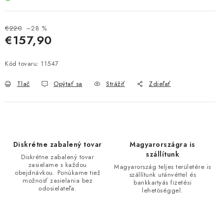
€220
–28 %
€157,90
Jednotková cena:
Kód tovaru:
11547
Tlač
Opýtať sa
Strážiť
Zdieľať
Diskrétne zabalený tovar
Magyarországra is
szállítunk
Diskrétne zabalený tovar
zasielame s každou
Magyarország teljes területére is
obejdnávkou. Ponúkame tiež
szállítunk utánvéttel és
možnosť zasielania bez
bankkartyás fizetési
odosielateľa.
lehetöséggel.