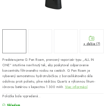
Bankové údaje
Veľkoobchod
Formulár na odstúpenie od zmluvy
Odstúpenie od zmluvy online
+ ďalšie (7)
Predstavujeme G Pen Roam, prenosný vaporizér typu „ALL IN
ONE“ intuitívne navrhnutý tak, aby poskytoval odparovanie
koncentrátu filtrovaného vodou na cestách. G Pen Roam je
vybavený samostatnou hydrotrubičkou z borosilikátového skla
odolnou proti poliatiu, plne nádržou Quartz a výkonnou lítium-
iónovou batériou s kapacitou 1 300 mAh.
Viac informácií
Položka bola vypredaná…
Skladom