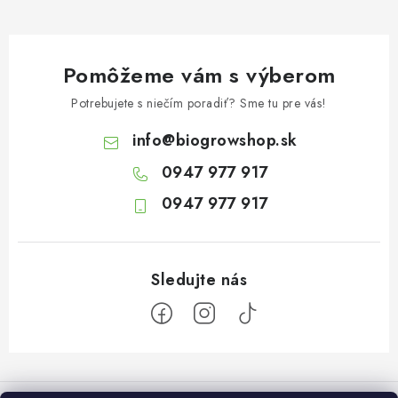
Pomôžeme vám s výberom
Potrebujete s niečím poradiť? Sme tu pre vás!
info
@
biogrowshop.sk
0947 977 917
0947 977 917
Z
á