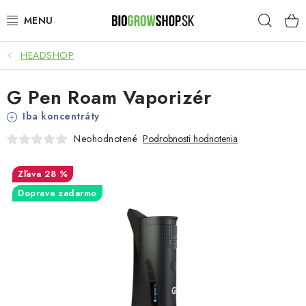
Prejsť
Hľad
na
obsah
HEADSHOP
PESTOVANIE
G Pen Roam Vaporizér
HEADSHOP
Iba koncentráty
SEMENÁ
Neohodnotené
Podrobnosti hodnotenia
NOVINKY
28 %
Doprava zadarmo
TOTÁLNY VÝPREDAJ
50% ZĽAVA NA SEMENÁ
O nás
Platba a dodanie
Podmienky ochrany osobných údajov
Obchodné podmienky