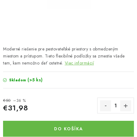
Bankové údaje
Veľkoobchod
Formulár na odstúpenie od zmluvy
Odstúpenie od zmluvy online
Moderné riešenie pre pestovateľské priestory s obmedzeným
miestom a prístupom. Tieto flexibilné podložky sa zmestia všade
tam, kam nemožno dať ostatné.
Viac informácií
(>5 ks)
Skladom
€50
–36 %
€31,98
Jednotková cena:
DO KOŠÍKA