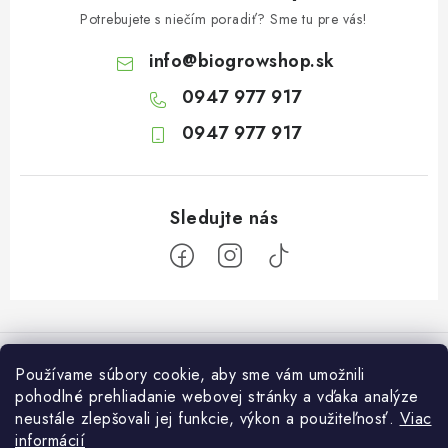
Potrebujete s niečím poradiť? Sme tu pre vás!
info
@
biogrowshop.sk
0947 977 917
0947 977 917
Z
á
Informácie pre vás
p
Používame súbory cookie, aby sme vám umožnili
ä
pohodlné prehliadanie webovej stránky a vďaka analýze
O nás
Otvaracie hodiny veľkosklad
neustále zlepšovali jej funkcie, výkon a použiteľnosť.
Viac
t
Platba a dodanie
informácií
Pondelok: 7:30 – 16:00