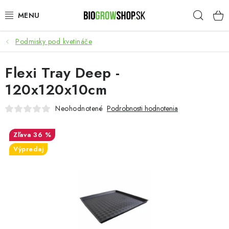
Prejsť
Hľad
na
obsah
Podmisky pod kvetináče
PESTOVANIE
Flexi Tray Deep -
HEADSHOP
120x120x10cm
SEMENÁ
Neohodnotené
Podrobnosti hodnotenia
NOVINKY
36 %
Výpredaj
TOTÁLNY VÝPREDAJ
50% ZĽAVA NA SEMENÁ
O nás
Platba a dodanie
Podmienky ochrany osobných údajov
Obchodné podmienky