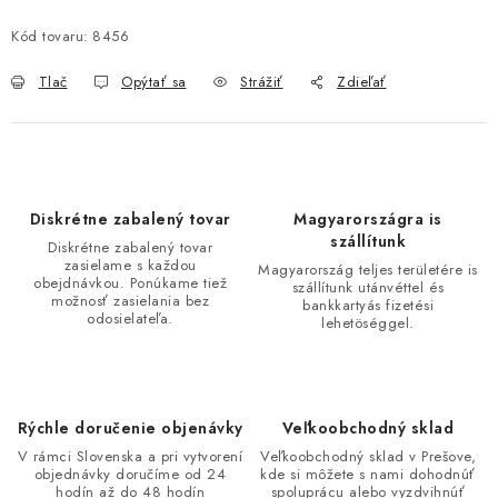
Kód tovaru:
8456
Tlač
Opýtať sa
Strážiť
Zdieľať
Diskrétne zabalený tovar
Magyarországra is
szállítunk
Diskrétne zabalený tovar
zasielame s každou
Magyarország teljes területére is
obejdnávkou. Ponúkame tiež
szállítunk utánvéttel és
možnosť zasielania bez
bankkartyás fizetési
odosielateľa.
lehetöséggel.
Rýchle doručenie objenávky
Veľkoobchodný sklad
V rámci Slovenska a pri vytvorení
Veľkoobchodný sklad v Prešove,
objednávky doručíme od 24
kde si môžete s nami dohodnúť
hodín až do 48 hodín
spoluprácu alebo vyzdvihnúť