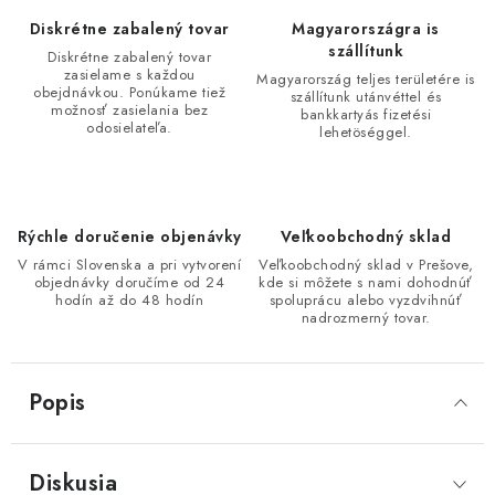
Diskrétne zabalený tovar
Magyarországra is
szállítunk
Diskrétne zabalený tovar
zasielame s každou
Magyarország teljes területére is
obejdnávkou. Ponúkame tiež
szállítunk utánvéttel és
možnosť zasielania bez
bankkartyás fizetési
odosielateľa.
lehetöséggel.
Rýchle doručenie objenávky
Veľkoobchodný sklad
V rámci Slovenska a pri vytvorení
Veľkoobchodný sklad v Prešove,
objednávky doručíme od 24
kde si môžete s nami dohodnúť
hodín až do 48 hodín
spoluprácu alebo vyzdvihnúť
nadrozmerný tovar.
Popis
Diskusia