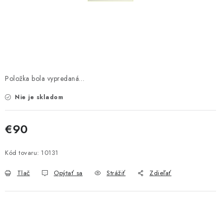
Bankové údaje
Veľkoobchod
Formulár na odstúpenie od zmluvy
Odstúpenie od zmluvy online
Položka bola vypredaná…
Nie je skladom
€90
Jednotková cena:
Kód tovaru:
10131
Tlač
Opýtať sa
Strážiť
Zdieľať