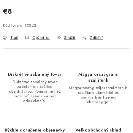
€8
Jednotková cena:
Kód tovaru:
10322
Tlač
Opýtať sa
Strážiť
Zdieľať
Diskrétne zabalený tovar
Magyarországra is
szállítunk
Diskrétne zabalený tovar
zasielame s každou
Magyarország teljes területére is
obejdnávkou. Ponúkame tiež
szállítunk utánvéttel és
možnosť zasielania bez
bankkartyás fizetési
odosielateľa.
lehetöséggel.
Rýchle doručenie objenávky
Veľkoobchodný sklad