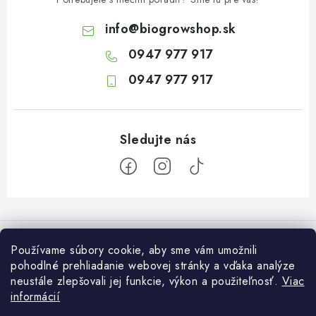
info
@
biogrowshop.sk
0947 977 917
0947 977 917
Z
á
Informácie pre vás
p
Používame súbory cookie, aby sme vám umožnili
ä
pohodlné prehliadanie webovej stránky a vďaka analýze
O nás
Otvaracie hodiny veľkosklad
neustále zlepšovali jej funkcie, výkon a použiteľnosť.
Viac
t
Platba a dodanie
informácií
i
Pondelok: 7:30 – 16:00
Zákaznícky servis
Utorok: 7:30 – 16:00