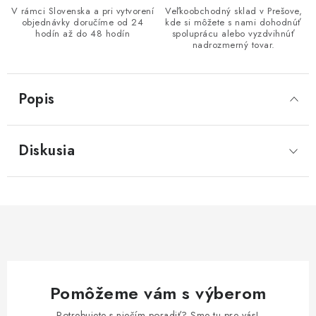
V rámci Slovenska a pri vytvorení
Veľkoobchodný sklad v Prešove,
objednávky doručíme od 24
kde si môžete s nami dohodnúť
hodín až do 48 hodín
spoluprácu alebo vyzdvihnúť
nadrozmerný tovar.
Popis
Diskusia
Pomôžeme vám s výberom
Potrebujete s niečím poradiť? Sme tu pre vás!