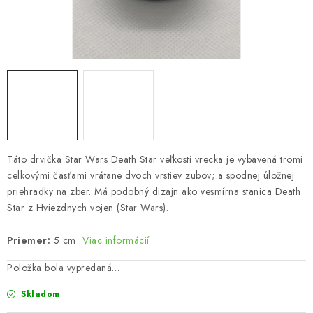
Bankové údaje
Veľkoobchod
Formulár na odstúpenie od zmluvy
Odstúpenie od zmluvy online
Táto drvička Star Wars Death Star veľkosti vrecka je vybavená tromi
celkovými časťami vrátane dvoch vrstiev zubov; a spodnej úložnej
priehradky na zber. Má podobný dizajn ako vesmírna stanica Death
Star z Hviezdnych vojen (Star Wars).
Priemer:
5 cm
Viac informácií
Položka bola vypredaná…
Skladom