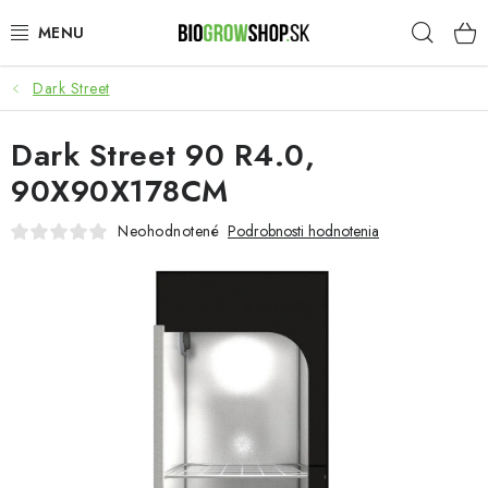
Prejsť
Hľad
na
obsah
Dark Street
PESTOVANIE
Dark Street 90 R4.0,
HEADSHOP
90X90X178CM
SEMENÁ
Neohodnotené
Podrobnosti hodnotenia
NOVINKY
TOTÁLNY VÝPREDAJ
50% ZĽAVA NA SEMENÁ
O nás
Platba a dodanie
Podmienky ochrany osobných údajov
Obchodné podmienky