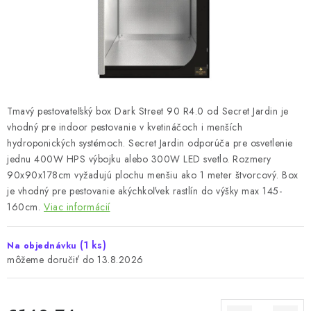
Bankové údaje
Veľkoobchod
Formulár na odstúpenie od zmluvy
Odstúpenie od zmluvy online
Tmavý pestovateľský box Dark Street 90 R4.0 od Secret Jardin je
vhodný pre indoor pestovanie v kvetináčoch i menších
hydroponických systémoch. Secret Jardin odporúča pre osvetlenie
jednu 400W HPS výbojku alebo 300W LED svetlo. Rozmery
90x90x178cm vyžadujú plochu menšiu ako 1 meter štvorcový. Box
je vhodný pre pestovanie akýchkoľvek rastlín do výšky max 145-
160cm.
Viac informácií
(1 ks)
Na objednávku
13.8.2026