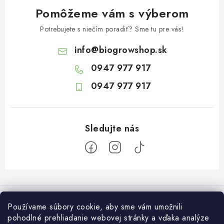
Pomôžeme vám s výberom
Potrebujete s niečím poradiť? Sme tu pre vás!
info
@
biogrowshop.sk
0947 977 917
0947 977 917
Z
á
Informácie pre vás
p
Používame súbory cookie, aby sme vám umožnili
ä
pohodlné prehliadanie webovej stránky a vďaka analýze
O nás