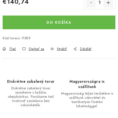
€140,74
Jednotková cena:
DO KOŠÍKA
Kód tovaru:
9589
Tlač
Opýtať sa
Strážiť
Zdieľať
Diskrétne zabalený tovar
Magyarországra is
szállítunk
Diskrétne zabalený tovar
zasielame s každou
Magyarország teljes területére is
obejdnávkou. Ponúkame tiež
szállítunk utánvéttel és
možnosť zasielania bez
bankkartyás fizetési
odosielateľa.
lehetöséggel.