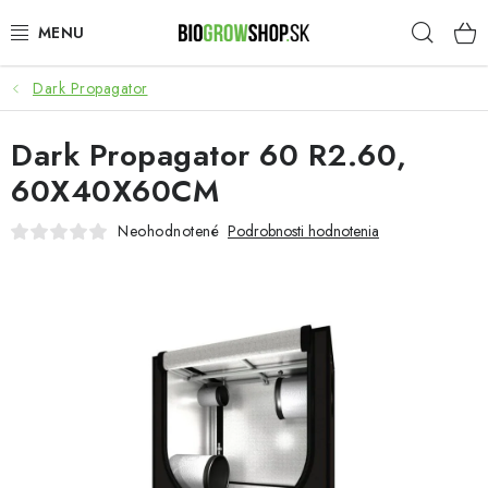
Prejsť
Hľad
na
obsah
Dark Propagator
PESTOVANIE
Dark Propagator 60 R2.60,
HEADSHOP
60X40X60CM
SEMENÁ
Neohodnotené
Podrobnosti hodnotenia
NOVINKY
TOTÁLNY VÝPREDAJ
50% ZĽAVA NA SEMENÁ
O nás
Platba a dodanie
Podmienky ochrany osobných údajov
Obchodné podmienky