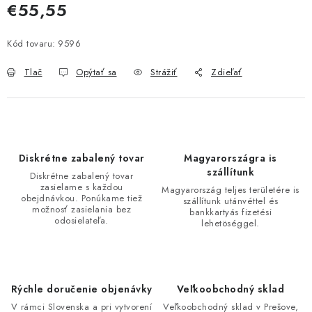
€55,55
Jednotková cena:
Kód tovaru:
9596
Tlač
Opýtať sa
Strážiť
Zdieľať
Diskrétne zabalený tovar
Magyarországra is
szállítunk
Diskrétne zabalený tovar
zasielame s každou
Magyarország teljes területére is
obejdnávkou. Ponúkame tiež
szállítunk utánvéttel és
možnosť zasielania bez
bankkartyás fizetési
odosielateľa.
lehetöséggel.
Rýchle doručenie objenávky
Veľkoobchodný sklad
V rámci Slovenska a pri vytvorení
Veľkoobchodný sklad v Prešove,