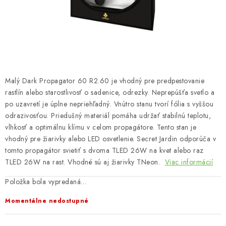
Bankové údaje
Veľkoobchod
Formulár na odstúpenie od zmluvy
Odstúpenie od zmluvy online
Malý Dark Propagator 60 R2.60 je vhodný pre predpestovanie
rastlín alebo starostlivosť o sadenice, odrezky. Neprepúšťa svetlo a
po uzavretí je úplne nepriehľadný. Vnútro stanu tvorí fólia s vyššou
odrazivosťou. Priedušný materiál pomáha udržať stabilnú teplotu,
vlhkosť a optimálnu klímu v celom propagátore. Tento stan je
vhodný pre žiarivky alebo LED osvetlenie. Secret Jardin odporúča v
tomto propagátor svietiť s dvoma TLED 26W na kvet alebo raz
TLED 26W na rast. Vhodné sú aj žiarivky TNeon.
Viac informácií
Položka bola vypredaná…
Momentálne nedostupné