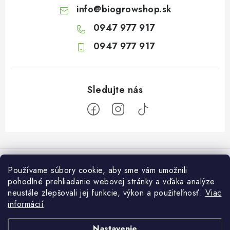
info
@
biogrowshop.sk
0947 977 917
0947 977 917
Z
á
Informácie pre vás
p
Používame súbory cookie, aby sme vám umožnili
ä
pohodlné prehliadanie webovej stránky a vďaka analýze
O nás
Otvaracie hodiny veľkosklad
neustále zlepšovali jej funkcie, výkon a použiteľnosť.
Viac
t
Platba a dodanie
informácií
i
Pondelok: 7:30 – 16:00
Zákaznícky servis
Utorok: 7:30 – 16:00
e
Podmienky ochrany osobných údajov
Nastavenie
Streda: 7:30 – 16:00