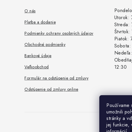
p
ä
Pondelo
O nás
Utorok:
t
Platba a dodanie
Streda:
i
Štvrtok
Podmienky ochrany osobných údajov
Piatok:
e
Obchodné podmienky
Sobota
Nedeľa
Bankové údaje
Obedňaj
12:30
Veľkoobchod
Formulár na odstúpenie od zmluvy
Odstúpenie od zmluvy online
Používame 
umožnili po
stránky a vď
jej funkcie,
Co
informácií