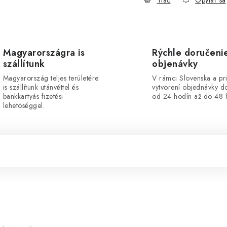
Tlač
Opýtať sa
Magyarországra is
Rýchle doručeni
szállítunk
objenávky
Magyarország teljes területére
V rámci Slovenska a pr
is szállítunk utánvéttel és
vytvorení objednávky d
bankkartyás fizetési
od 24 hodín až do 48 
lehetöséggel.