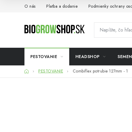
Prejsť
O nás
Platba a dodanie
Podmienky ochrany os
na
obsah
PESTOVANIE
HEADSHOP
SEME
Domov
PESTOVANIE
Combiflex potrubie 127mm - 1