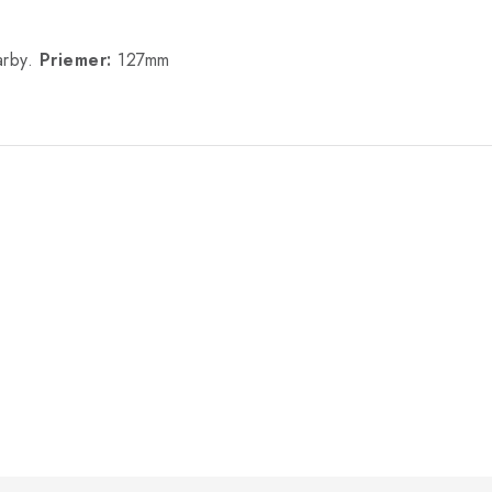
arby.
Priemer:
127mm