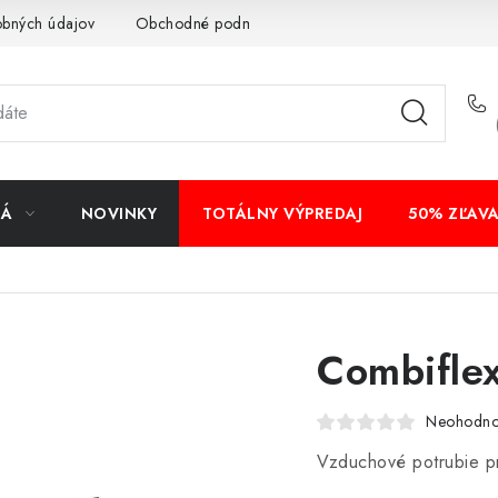
obných údajov
Obchodné podmienky
Bankové údaje
Veľ
NÁ
NOVINKY
TOTÁLNY VÝPREDAJ
50% ZĽAV
Combiflex
Neohodno
Vzduchové potrubie pr