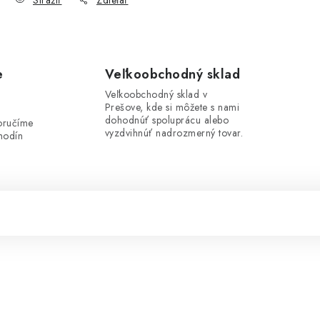
Strážiť
Zdieľať
e
Veľkoobchodný sklad
Veľkoobchodný sklad v
Prešove, kde si môžete s nami
i
dohodnúť spoluprácu alebo
oručíme
vyzdvihnúť nadrozmerný tovar.
hodín