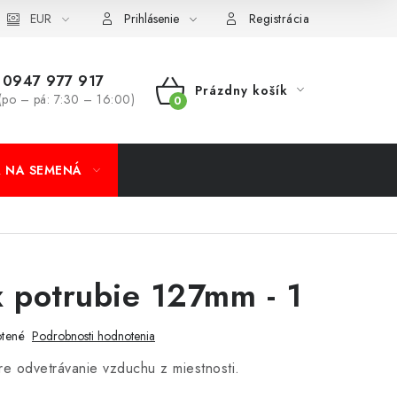
koobchod
EUR
Formulár na odstúpenie od zmluvy
Odstúpenie od 
Prihlásenie
Registrácia
0947 977 917
Prázdny košík
(po – pá: 7:30 – 16:00)
NÁKUPNÝ
KOŠÍK
A NA SEMENÁ
 potrubie 127mm - 1
tené
Podrobnosti hodnotenia
e odvetrávanie vzduchu z miestnosti.