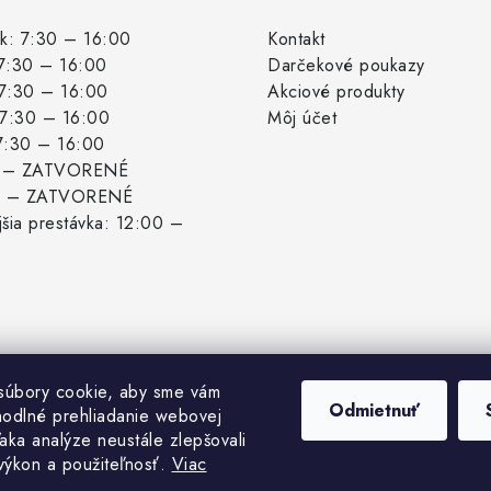
k: 7:30 – 16:00
Kontakt
 7:30 – 16:00
Darčekové poukazy
 7:30 – 16:00
Akciové produkty
: 7:30 – 16:00
Môj účet
 7:30 – 16:00
: – ZATVORENÉ
: – ZATVORENÉ
šia prestávka: 12:00 –
súbory cookie, aby sme vám
Odmietnuť
hodlné prehliadanie webovej
aka analýze neustále zlepšovali
 výkon a použiteľnosť.
Viac
pyright 2026
Biogrowshop.sk
. Všetky práva vyhradené.
Upraviť nastavenie cook