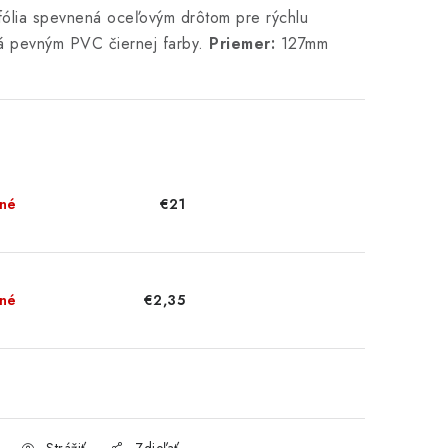
ólia spevnená oceľovým drôtom pre rýchlu
tá pevným PVC čiernej farby.
Priemer:
127mm
né
€21
né
€2,35