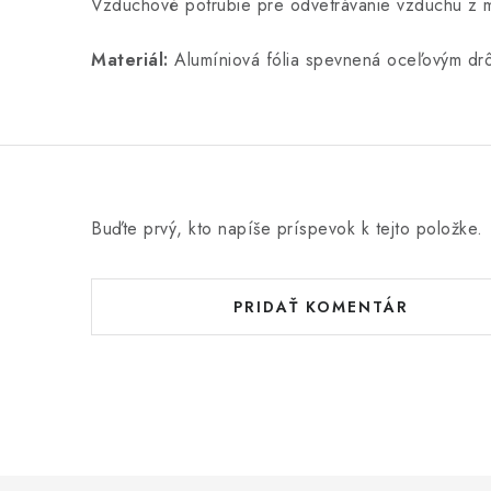
Vzduchové potrubie pre odvetrávanie vzduchu z m
Materiál:
Alumíniová fólia spevnená oceľovým drô
Buďte prvý, kto napíše príspevok k tejto položke.
PRIDAŤ KOMENTÁR