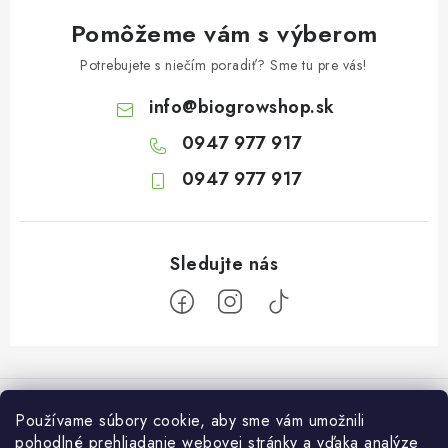
Pomôžeme vám s výberom
Potrebujete s niečím poradiť? Sme tu pre vás!
info
@
biogrowshop.sk
0947 977 917
0947 977 917
Z
á
Informácie pre vás
p
Používame súbory cookie, aby sme vám umožnili
ä
pohodlné prehliadanie webovej stránky a vďaka analýze
O nás