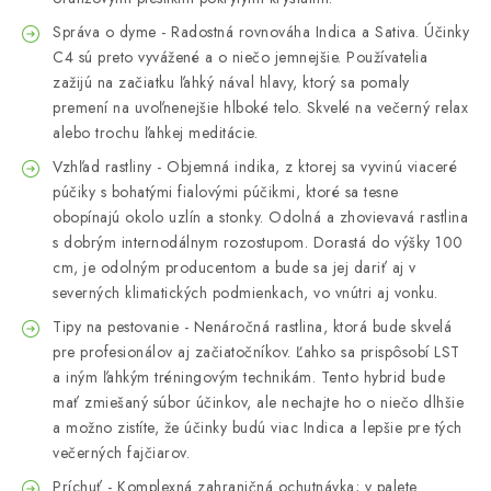
Správa o dyme - Radostná rovnováha Indica a Sativa. Účinky
C4 sú preto vyvážené a o niečo jemnejšie. Používatelia
zažijú na začiatku ľahký nával hlavy, ktorý sa pomaly
premení na uvoľnenejšie hlboké telo. Skvelé na večerný relax
alebo trochu ľahkej meditácie.
Vzhľad rastliny - Objemná indika, z ktorej sa vyvinú viaceré
púčiky s bohatými fialovými púčikmi, ktoré sa tesne
obopínajú okolo uzlín a stonky. Odolná a zhovievavá rastlina
s dobrým internodálnym rozostupom. Dorastá do výšky 100
cm, je odolným producentom a bude sa jej dariť aj v
severných klimatických podmienkach, vo vnútri aj vonku.
Tipy na pestovanie - Nenáročná rastlina, ktorá bude skvelá
pre profesionálov aj začiatočníkov. Ľahko sa prispôsobí LST
a iným ľahkým tréningovým technikám. Tento hybrid bude
mať zmiešaný súbor účinkov, ale nechajte ho o niečo dlhšie
a možno zistíte, že účinky budú viac Indica a lepšie pre tých
večerných fajčiarov.
Príchuť - Komplexná zahraničná ochutnávka; v palete