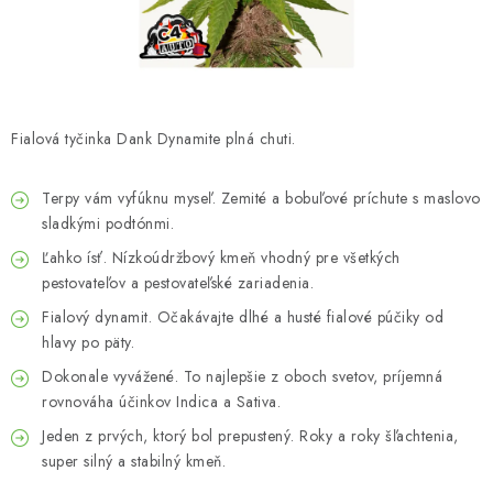
Bankové údaje
Veľkoobchod
Formulár na odstúpenie od zmluvy
Odstúpenie od zmluvy online
Fialová tyčinka Dank Dynamite plná chuti.
Terpy vám vyfúknu myseľ. Zemité a bobuľové príchute s maslovo
sladkými podtónmi.
Ľahko ísť. Nízkoúdržbový kmeň vhodný pre všetkých
pestovateľov a pestovateľské zariadenia.
Fialový dynamit. Očakávajte dlhé a husté fialové púčiky od
hlavy po päty.
Dokonale vyvážené. To najlepšie z oboch svetov, príjemná
rovnováha účinkov Indica a Sativa.
Jeden z prvých, ktorý bol prepustený. Roky a roky šľachtenia,
super silný a stabilný kmeň.