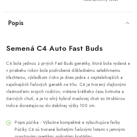
Popis
Semená C4 Auto Fast Buds
C4 bola jednou z prvých Fast Buds genetiky, ktorá bola vydaná a
v priebehu rokov bola podrobená dôkladnému selektívnemu
šľachteniu, výsledkom čoho je dnes jedna z najstabilnejších a
najsilnejších fialových genetik na trhu. C4 je tvorený vlajkovými
vlastnosťami svojich rodičov, vrátane krátkeho času kvitnutia a
žiarivých chutí, a je to silný hybrid maslovej chuti so štruktúrou
Indica dorastajúcou do stabilnej výšky 100 cm.
Popis púčika - Výbušne kompaktné a vybuchujúce farby.
Púčiky C4 sú tvorené bohatými fialovými listami s jemnými
oranžovými piestikmi pokrytými kryštálmi.