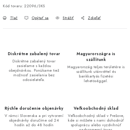
Kód tovaru:
22096/3KS
Tlač
Opýtať sa
Strážiť
Zdieľať
Diskrétne zabalený tovar
Magyarországra is
szállítunk
Diskrétne zabalený tovar
zasielame s každou
Magyarország teljes területére is
obejdnávkou. Ponúkame tiež
szállítunk utánvéttel és
možnosť zasielania bez
bankkartyás fizetési
odosielateľa.
lehetöséggel.
Rýchle doručenie objenávky
Veľkoobchodný sklad
V rámci Slovenska a pri vytvorení
Veľkoobchodný sklad v Prešove,
objednávky doručíme od 24
kde si môžete s nami dohodnúť
hodín až do 48 hodín
spoluprácu alebo vyzdvihnúť
nadrozmerný tovar.