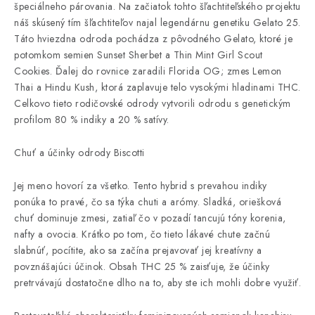
špeciálneho párovania. Na začiatok tohto šľachtiteľského projektu
náš skúsený tím šľachtiteľov najal legendárnu genetiku Gelato 25.
Táto hviezdna odroda pochádza z pôvodného Gelato, ktoré je
potomkom semien Sunset Sherbet a Thin Mint Girl Scout
Cookies. Ďalej do rovnice zaradili Florida OG; zmes Lemon
Thai a Hindu Kush, ktorá zaplavuje telo vysokými hladinami THC.
Celkovo tieto rodičovské odrody vytvorili odrodu s genetickým
profilom 80 % indiky a 20 % satívy.
Chuť a účinky odrody Biscotti
Jej meno hovorí za všetko. Tento hybrid s prevahou indiky
ponúka to pravé, čo sa týka chuti a arómy. Sladká, oriešková
chuť dominuje zmesi, zatiaľ čo v pozadí tancujú tóny korenia,
nafty a ovocia. Krátko po tom, čo tieto lákavé chute začnú
slabnúť, pocítite, ako sa začína prejavovať jej kreatívny a
povznášajúci účinok. Obsah THC 25 % zaisťuje, že účinky
pretrvávajú dostatočne dlho na to, aby ste ich mohli dobre využiť.