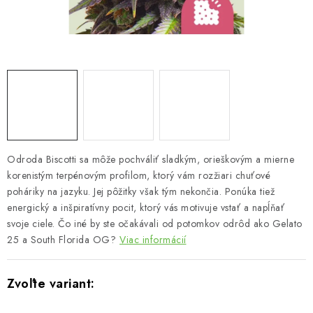
Bankové údaje
Veľkoobchod
Formulár na odstúpenie od zmluvy
Odstúpenie od zmluvy online
Odroda Biscotti sa môže pochváliť sladkým, orieškovým a mierne
korenistým terpénovým profilom, ktorý vám rozžiari chuťové
poháriky na jazyku. Jej pôžitky však tým nekončia. Ponúka tiež
energický a inšpiratívny pocit, ktorý vás motivuje vstať a napĺňať
svoje ciele. Čo iné by ste očakávali od potomkov odrôd ako Gelato
25 a South Florida OG?
Viac informácií