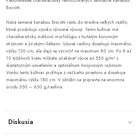
Pestovateľské charakteristiky feminizovaných semienok kanabisu
Biscotti
Naše semená kanabisu Biscotti rastú do stredne veľkých rastlín,
ktoré produkujú vysoko výnosné výnosy. Tento kultivar má
charakteristicky indikovú morfológiu s huňatým korunným
stromom a širokými lístkami. Izbové rastliny dosahujú maximálnu
výšku 120 cm, ale dajú sa vycvičiť na maximum 80 cm. Po 8 až
10 týždňoch kvetu môžete očakávať výnos až 550 g/m² s
dostatočným osvetlením a optimálnym hnojivovým režimom.
Vonku tento kultivar profituje z väčšieho priestoru a dosahuje
maximálnu výšku 180 cm. V októbri sa pripravte na enormnú
úrodu 550 – 650 g/rastlina.
Diskusia