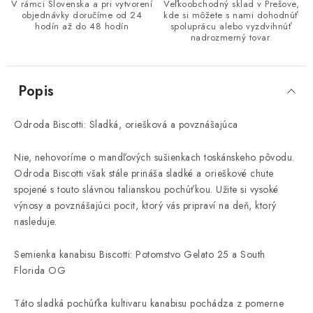
V rámci Slovenska a pri vytvorení
Veľkoobchodný sklad v Prešove,
objednávky doručíme od 24
kde si môžete s nami dohodnúť
hodín až do 48 hodín
spoluprácu alebo vyzdvihnúť
nadrozmerný tovar.
Popis
Odroda Biscotti: Sladká, oriešková a povznášajúca
Nie, nehovoríme o mandľových sušienkach toskánskeho pôvodu.
Odroda Biscotti však stále prináša sladké a orieškové chute
spojené s touto slávnou talianskou pochúťkou. Užite si vysoké
výnosy a povznášajúci pocit, ktorý vás pripraví na deň, ktorý
nasleduje.
Semienka kanabisu Biscotti: Potomstvo Gelato 25 a South
Florida OG
Táto sladká pochúťka kultivaru kanabisu pochádza z pomerne