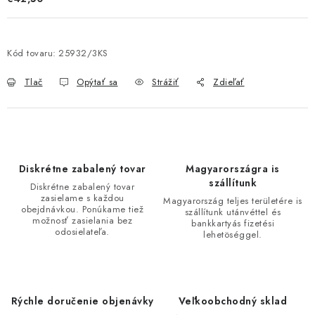
Kód tovaru:
25932/3KS
Tlač
Opýtať sa
Strážiť
Zdieľať
Diskrétne zabalený tovar
Magyarországra is
szállítunk
Diskrétne zabalený tovar
zasielame s každou
Magyarország teljes területére is
obejdnávkou. Ponúkame tiež
szállítunk utánvéttel és
možnosť zasielania bez
bankkartyás fizetési
odosielateľa.
lehetöséggel.
Rýchle doručenie objenávky
Veľkoobchodný sklad