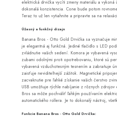
elektrická drvička vycíti zmeny materiálu a vykoná
dokonalá konzistencia. Cone bude potom rovnome
Teraz to už len vytiahnite a pripravte sa na relaxác
Úžasný a funkčný dizajn
Banana Bros - Otto Gold Drvička sa vyznačuje mini
je elegantná aj funkčná. Jediné tlačidlo s LED po
zvládnutie vašich sedení. Komora je vybavená vyso
zubami odolnými proti opotrebovaniu, ktoré sú pe
vybavená vzduchotesným tesnením a zabraňuje úni
zaisťuje neviditeľnejší zážitok. Magnetické pripoj
zacvaknutie pre ľahké získanie vašich čerstvo zvin
USB umožňuje rýchle nabíjanie z rôznych zdrojo
Bros sa môže pochváliť ľahkým používaním elektric
automatického rollera. Je to dokonalý nástroj, vše
Funkcie Banana Bros - Otto Gold Drvička: