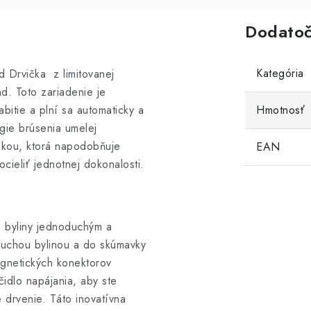
Dodatoč
Kategória
 Drvička z limitovanej
d. Toto zariadenie je
bitie a plní sa automaticky a
Hmotnosť
ógie brúsenia umelej
skou, ktorá napodobňuje
EAN
ocieliť jednotnej dokonalosti.
j byliny jednoduchým a
suchou bylinou a do skúmavky
agnetických konektorov
čidlo napájania, aby ste
e drvenie. Táto inovatívna