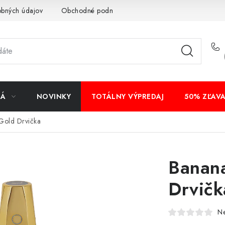
obných údajov
Obchodné podmienky
Bankové údaje
Veľ
NÁ
NOVINKY
TOTÁLNY VÝPREDAJ
50% ZĽAV
Gold Drvička
Banana
Drvičk
N