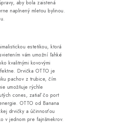
 úpravy, aby bola zaistená
rne naplnený mletou bylinou.
iu.
malistickou estetikou, ktorá
dsvietením vám umožní ľahké
ko kvalitnými kovovými
rfektne. Drvička OTTO je
ku pachov z trubice, čím
enie umožňuje rýchle
utých cones, zatiaľ čo port
v energie. OTTO od Banana
kej drvičky a účinnosťou
tko v jednom pre fajnšmekrov.