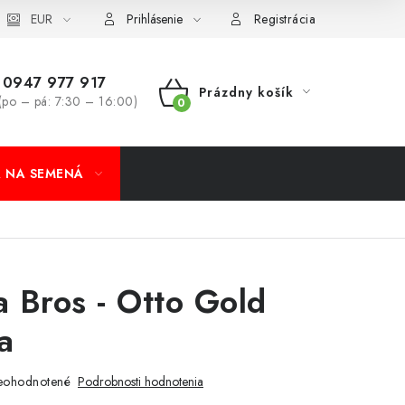
koobchod
EUR
Formulár na odstúpenie od zmluvy
Odstúpenie od 
Prihlásenie
Registrácia
0947 977 917
Prázdny košík
(po – pá: 7:30 – 16:00)
NÁKUPNÝ
KOŠÍK
A NA SEMENÁ
 Bros - Otto Gold
a
eohodnotené
Podrobnosti hodnotenia