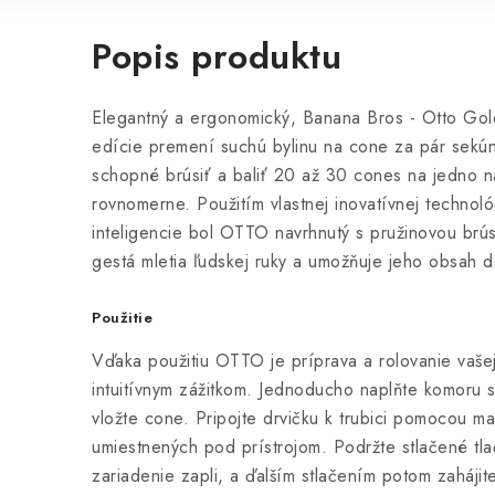
Popis produktu
Elegantný a ergonomický, Banana Bros - Otto Gold
edície premení suchú bylinu na cone za pár sekún
schopné brúsiť a baliť 20 až 30 cones na jedno na
rovnomerne. Použitím vlastnej inovatívnej technol
inteligencie bol OTTO navrhnutý s pružinovou brú
gestá mletia ľudskej ruky a umožňuje jeho obsah d
Použitie
Vďaka použitiu OTTO je príprava a rolovanie vaše
intuitívnym zážitkom. Jednoducho naplňte komoru 
vložte cone. Pripojte drvičku k trubici pomocou m
umiestnených pod prístrojom. Podržte stlačené tla
zariadenie zapli, a ďalším stlačením potom zahájit