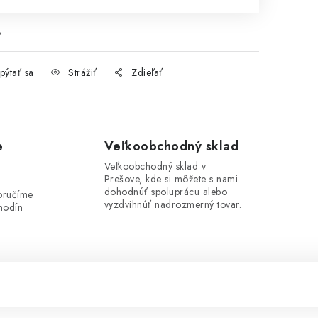
3
pýtať sa
Strážiť
Zdieľať
e
Veľkoobchodný sklad
Veľkoobchodný sklad v
Prešove, kde si môžete s nami
i
dohodnúť spoluprácu alebo
oručíme
vyzdvihnúť nadrozmerný tovar.
hodín