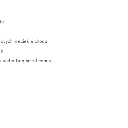
dla
hových vreciek a chodu
ie
mi alebo king-sized cones