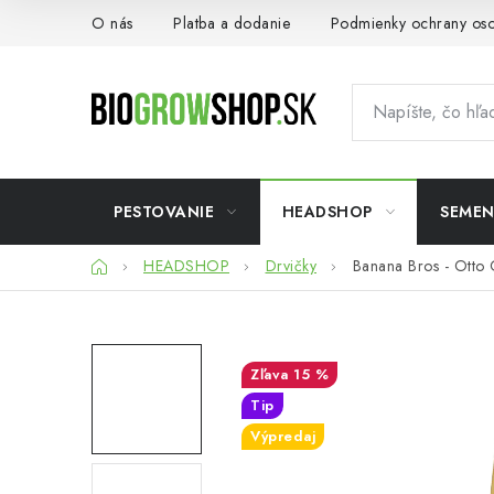
Prejsť
O nás
Platba a dodanie
Podmienky ochrany os
na
obsah
PESTOVANIE
HEADSHOP
SEME
Domov
HEADSHOP
Drvičky
Banana Bros - Otto 
15 %
Tip
Výpredaj