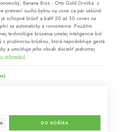
gonomický, Banana Bros - Otto Gold Drvička z
cie premení suchú bylinu na cone za pár sekúnd.
 je schopné brúsiť a baliť 20 až 30 cones na
 plní sa automaticky a rovnomerne. Použitím
vnej technológie brúsenia umelej inteligencie bol
 s pružinovou brúskou, ktorá napodobňuje gestá
ruky a umožňuje jeho obsah docieliť jednotnej
ac informácií
ks)
cena:
DO KOŠÍKA