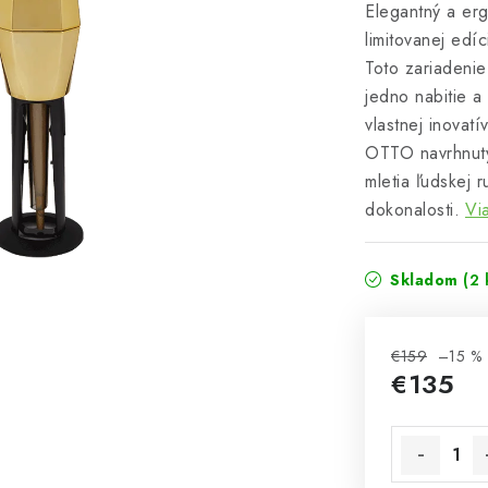
Elegantný a er
limitovanej edí
Toto zariadenie
jedno nabitie a
vlastnej inovatí
OTTO navrhnutý
mletia ľudskej 
dokonalosti.
Vi
Skladom
(2 
€159
–15 %
€135
Jednotková 