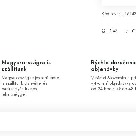
Kód tovaru:
1614
Tlač
O
Magyarországra is
Rýchle doručeni
szállítunk
objenávky
Magyarország teljes területére
V rámci Slovenska a pr
is szállítunk utánvéttel és
vytvorení objednávky d
bankkartyás fizetési
od 24 hodín až do 48 
lehetöséggel.