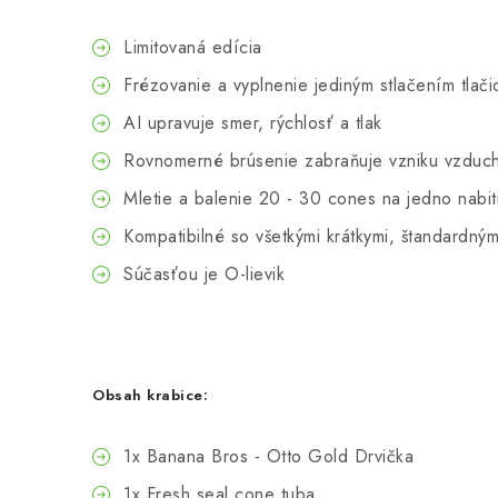
Limitovaná edícia
Frézovanie a vyplnenie jediným stlačením tlači
AI upravuje smer, rýchlosť a tlak
Rovnomerné brúsenie zabraňuje vzniku vzduc
Mletie a balenie 20 - 30 cones na jedno nabit
Kompatibilné so všetkými krátkymi, štandardný
Súčasťou je O-lievik
Obsah krabice:
1x Banana Bros - Otto Gold Drvička
1x Fresh seal cone tuba