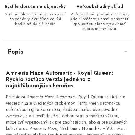
Rýchle doručenie objenávky
Veľkoobchodný sklad
V rámci Slovenska a pri vytvorení
Veľkoobchodný sklad v Prešove,
objednávky doručíme od 24
kde si môžete s nami dohodnúť
hodín až do 48 hodín
spoluprácu alebo vyzdvihnúť
nadrozmerný tovar.
Popis
Amnesia Haze Automatic - Royal Queen:
Rýchlo rastúca verzia jedného z
najobľúbenejších kmeňov
Prichádza
Amnesia Haze Automatic
- Royal Queen na riešenie
viacero nižšie uvedených problémov. Tento kmeň s rovnakou
euforickou high a korenistou, sladkou chuťou ako pôvodná
Amnesia;
ale s oveľa kratšou dobou rastu a menšou výškou,
môže byť vypestovaný tak pre začínajúcich, ako aj pre skúsených
kultivátorov.
Amnesia Haze
, šľachtená v Holandsku v 90. rokoch
spoločnosťou Hy-Pro Seeds pod menom „Amnesia“, je známa