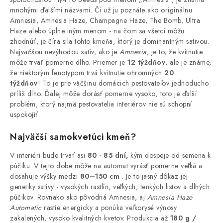
mnohými ďalšími názvami. Či už ju poznáte ako originálnu
Amnesia, Amnesia Haze, Champagne Haze, The Bomb, Ultra
Haze alebo úplne iným menom - na čom sa všetci môžu
zhodnúť, je číra sila tohto kmeňa, ktorý je dominantným sativou.
Najväčšou nevýhodou sativ, ako je
Amnesia,
je to, že kvitnutie
môže trvať pomerne dlho. Priemer je
12 týždňov
, ale je známe,
že niektorým fenotypom trvá kvitnutie ohromných
20
týždňov
! To je pre väčšinu domácich pestovateľov jednoducho
príliš dlho. Ďalej môže dorásť pomerne vysoko; toto je ďalší
problém, ktorý najmä pestovatelia interiérov nie sú schopní
uspokojiť.
Najväčší samokvetúci kmeň?
V interiéri bude trvať asi
80 - 85 dní,
kým dospeje od semena k
púčiku. V tejto dobe môže na automat vyrásť pomerne veľká a
dosahuje výšky medzi
80–150 cm
. Je to jasný dôkaz jej
genetiky sativy - vysokých rastlín, veľkých, tenkých listov a dlhých
púčikov.
Rovnako ako pôvodná Amnesia, aj
Amnesia Haze
Automatic
rastie energicky a ponúka veľkorysé výnosy
zakalených, vysoko kvalitných kvetov. Produkcia až
180 g /