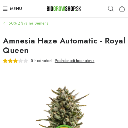
Prejsť
Hľad
na
obsah
50% Zľava na Semená
PESTOVANIE
Amnesia Haze Automatic - Royal
HEADSHOP
Queen
SEMENÁ
5 hodnotení
Podrobnosti hodnotenia
NOVINKY
TOTÁLNY VÝPREDAJ
50% ZĽAVA NA SEMENÁ
O nás
Platba a dodanie
Podmienky ochrany osobných údajov
Obchodné podmienky