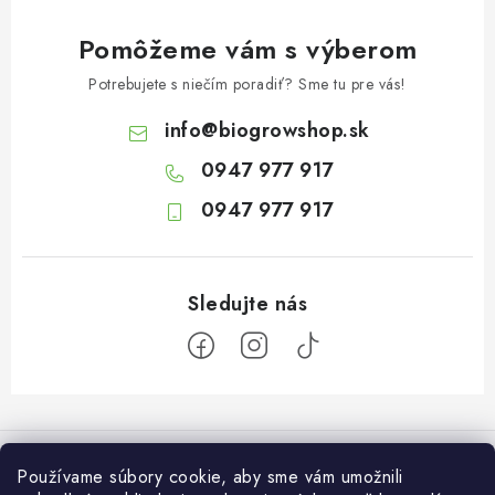
Pomôžeme vám s výberom
Potrebujete s niečím poradiť? Sme tu pre vás!
info
@
biogrowshop.sk
0947 977 917
0947 977 917
Z
á
Informácie pre vás
p
Používame súbory cookie, aby sme vám umožnili