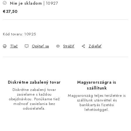
Nie je skladom
| 10927
€37,50
Kód tovaru:
10925
Tlač
Opýtať sa
Strážiť
Zdieľať
Diskrétne zabalený tovar
Magyarországra is
szállítunk
Diskrétne zabalený tovar
zasielame s každou
Magyarország teljes területére is
obejdnávkou. Ponúkame tiež
szállítunk utánvéttel és
možnosť zasielania bez
bankkartyás fizetési
odosielateľa.
lehetöséggel.