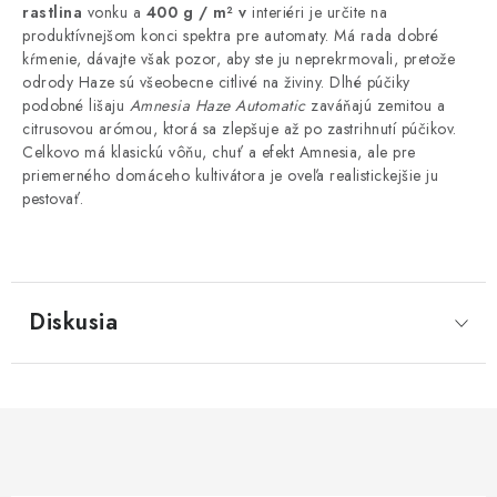
rastlina
vonku a
400 g / m² v
interiéri je určite na
produktívnejšom konci spektra pre automaty. Má rada dobré
kŕmenie, dávajte však pozor, aby ste ju neprekrmovali, pretože
odrody Haze sú všeobecne citlivé na živiny.
Dlhé púčiky
podobné lišaju
Amnesia Haze Automatic
zaváňajú zemitou a
citrusovou arómou, ktorá sa zlepšuje až po zastrihnutí púčikov.
Celkovo má klasickú vôňu, chuť a efekt Amnesia, ale pre
priemerného domáceho kultivátora je oveľa realistickejšie ju
pestovať.
Diskusia