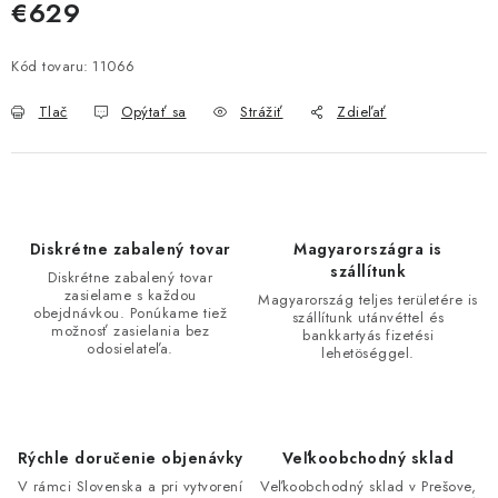
€629
Jednotková cena:
Kód tovaru:
11066
Tlač
Opýtať sa
Strážiť
Zdieľať
Diskrétne zabalený tovar
Magyarországra is
szállítunk
Diskrétne zabalený tovar
zasielame s každou
Magyarország teljes területére is
obejdnávkou. Ponúkame tiež
szállítunk utánvéttel és
možnosť zasielania bez
bankkartyás fizetési
odosielateľa.
lehetöséggel.
Rýchle doručenie objenávky
Veľkoobchodný sklad
V rámci Slovenska a pri vytvorení
Veľkoobchodný sklad v Prešove,