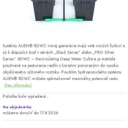
Bankové údaje
Veľkoobchod
Formulár na odstúpenie od zmluvy
Odstúpenie od zmluvy online
Systémy ALIEN® RDWC novej generácie majú veľa nových funkcií a
sú k dispozícii buď v sériách „Black Series“ alebo „PRO Silver
Series“. RDWC – Recirculating Deep Water Culture je metóda
používaná na pestovanie rastlín s koreňmi ponorenými do vysoko
okysličeného výživného roztoku. Použitím hydroponického systému
ALIEN® RDWC môžete optimalizovať maximálny potenciál rastu.
Viac informácií
Položka bola vypredaná…
Na objednávku
17.8.2026