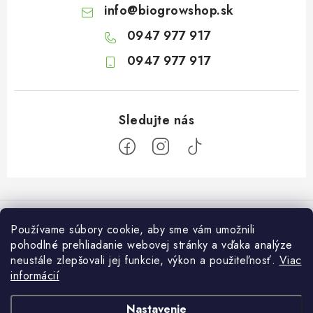
info
@
biogrowshop.sk
0947 977 917
0947 977 917
Z
á
Informácie pre vás
p
Používame súbory cookie, aby sme vám umožnili
ä
pohodlné prehliadanie webovej stránky a vďaka analýze
O nás
Otvaracie hodiny veľkosklad
neustále zlepšovali jej funkcie, výkon a použiteľnosť.
Viac
t
Platba a dodanie
informácií
i
Pondelok: 7:30 – 16:00
Zákaznícky servis
Utorok: 7:30 – 16:00
e
Podmienky ochrany osobných údajov
Nastavenie
Streda: 7:30 – 16:00