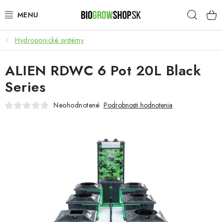
Prejsť
Hľad
na
obsah
Hydroponické systémy
PESTOVANIE
ALIEN RDWC 6 Pot 20L Black
HEADSHOP
Series
SEMENÁ
Neohodnotené
Podrobnosti hodnotenia
NOVINKY
TOTÁLNY VÝPREDAJ
50% ZĽAVA NA SEMENÁ
O nás
Platba a dodanie
Podmienky ochrany osobných údajov
Obchodné podmienky